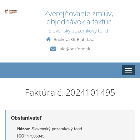
Zverejňovanie zmlúv,
objednávok a faktúr
Slovenský pozemkový fond
Búdková 36, Bratislava
info@pozfond.sk
Toggle
naviga
Faktúra č. 2024101495
Obstarávateľ
Názov:
Slovenský pozemkový fond
IČO:
17335345