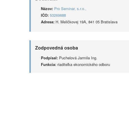
Názov:
Pro Seminar, s.r.o.,
IČO:
53269888
Adresa:
H. Meličkovej 19A, 841 05 Bratislava
Zodpovedná osoba
Podpísal:
Puchelová Jarmila Ing.
Funkcia:
riaditeľka ekonomického odboru