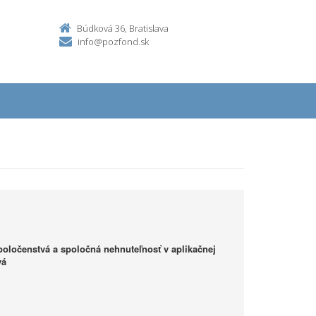
Búdková 36, Bratislava
info@pozfond.sk
ločenstvá a spoločná nehnuteľnosť v aplikačnej
vá