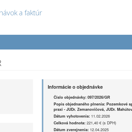
návok a faktúr
R
Informácie o objednávke
Číslo objednávky:
097/2026/GR
Popis objednaného plnenia:
Pozemkové spo
praxi - JUDr. Zemanovičová, JUDr. Mahúto
Dátum vyhotovenia:
11.02.2026
Celková hodnota:
221,40 € (s DPH)
Dátum zverejnenia:
12.04.2025