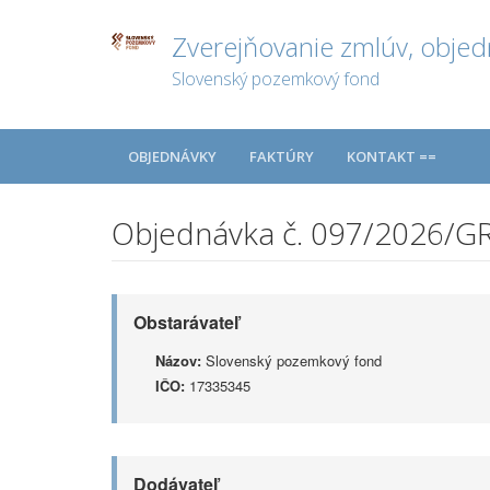
Zverejňovanie zmlúv, objed
Slovenský pozemkový fond
OBJEDNÁVKY
FAKTÚRY
KONTAKT ==
Objednávka č. 097/2026/G
Obstarávateľ
Názov:
Slovenský pozemkový fond
IČO:
17335345
Dodávateľ